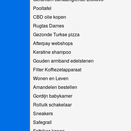
Pooltafel
CBD olie kopen
Rugtas Dames
Gezonde Turkse pizza
Afterpay webshops
Keratine shampoo
Gouden armband edelstenen
Filter Koffiezetapparaat
Wonen en Leven
Amandelen bestellen
Gordijn babykamer
Rolluik schakelaar
Sneakers
Safegrail
Fatbikes kopen